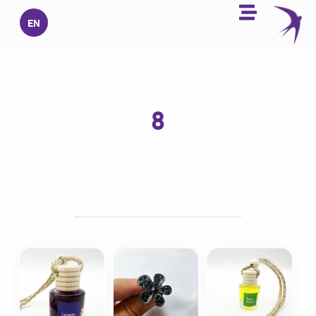
خطي
EN
لى
لمحتوى
8