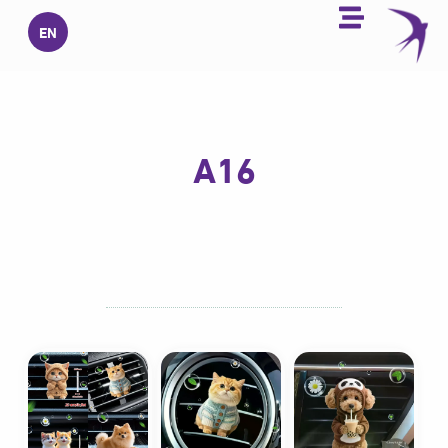
خطي
EN
لى
لمحتوى
A16