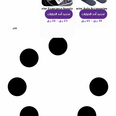
t Pads Perfume Refill Auto Interior Fragrance Supply
Storage Organizer Hook Umbrella Mounting Bracket Interior Auto Accessories
تحديد أحد الخيارات
تحديد أحد الخيارات
ه
ه
30
ر.ق
–
45
ر.ق
ن
23
ر.ق
–
26
ر.ق
ن
ا
ا
فلتر
ك
ك
ا
ا
ل
ل
ع
ع
د
د
ي
ي
د
د
م
م
ن
ن
ا
ا
ل
ل
أ
أ
ش
ش
ك
ك