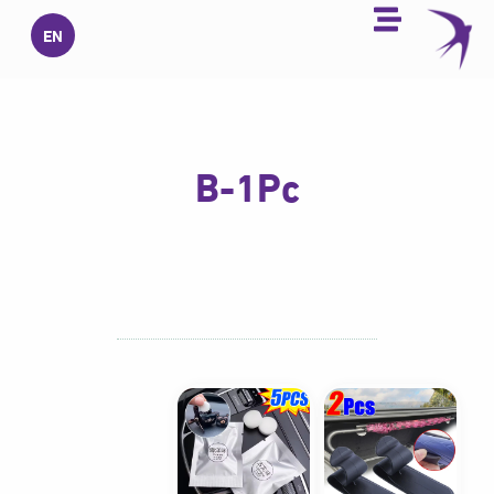
خطي
EN
لى
لمحتوى
B-1Pc