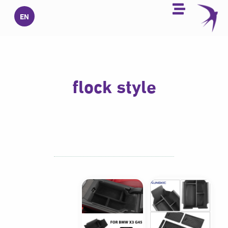
خطي
EN
لى
لمحتوى
flock style