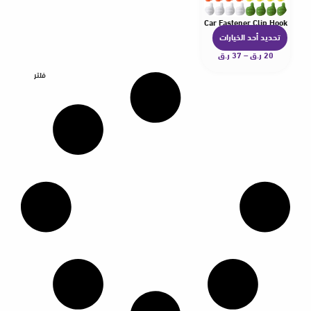
Self Adhesive Organizer USB Cable Headphone Storage Car Fastener Clip Hook
تحديد أحد الخيارات
ه
20
ر.ق
–
37
ر.ق
ن
ا
فلتر
ك
ا
ل
ع
د
ي
د
م
ن
ا
ل
أ
ش
ك