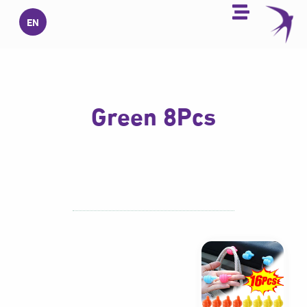
خطي
EN
لى
لمحتوى
Green 8Pcs