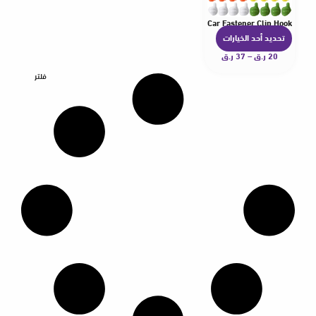
Self Adhesive Organizer USB Cable Headphone Storage Car Fastener Clip Hook
تحديد أحد الخيارات
ه
20
ر.ق
–
37
ر.ق
ن
ا
فلتر
ك
ا
ل
ع
د
ي
د
م
ن
ا
ل
أ
ش
ك