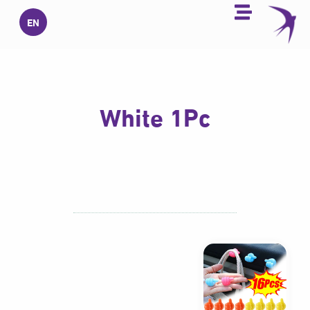
خطي
EN
لى
لمحتوى
White 1Pc