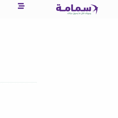
خطي
لى
لمحتوى