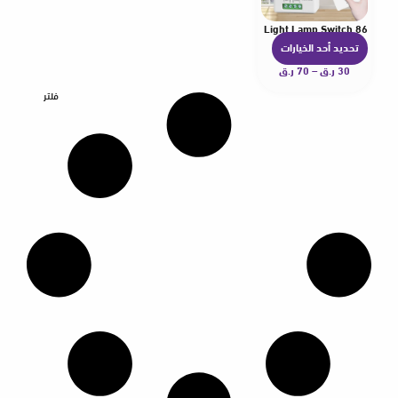
86 Wireless Smart RF 433Mhz Wall Panel with Remote Control 1/2/3gang Mini Relay Receiver Home Led Light Lamp Switch
تحديد أحد الخيارات
ه
30
ر.ق
–
70
ر.ق
ن
ا
فلتر
ك
ا
ل
ع
د
ي
د
م
ن
ا
ل
أ
ش
ك