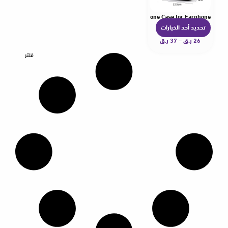
x Black Portable Pouch Carrying Bag Mini Zipper Earphone Case for Earphone
تحديد أحد الخيارات
ه
26
ر.ق
–
37
ر.ق
ن
ا
فلتر
ك
ا
ل
ع
د
ي
د
م
ن
ا
ل
أ
ش
ك