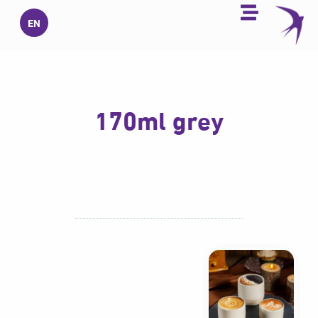
خطي
EN
لى
لمحتوى
170ml grey