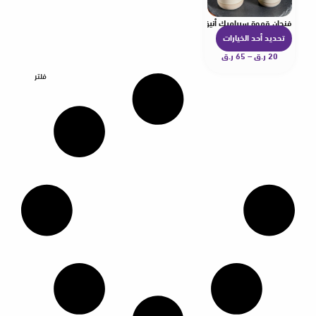
فنجان قهوة سيراميك أنيق
تحديد أحد الخيارات
ه
20
ر.ق
–
65
ر.ق
ن
ا
فلتر
ك
ا
ل
ع
د
ي
د
م
ن
ا
ل
أ
ش
ك