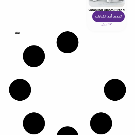
Easy To Carry Mobile Phone Fixed Tablet Stand For IPad Samsung Xiaomi Stand
تحديد أحد الخيارات
ه
37
ر.ق
ن
ا
فلتر
ك
ا
ل
ع
د
ي
د
م
ن
ا
ل
أ
ش
ك