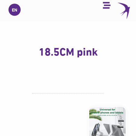
خطي
EN
لى
لمحتوى
18.5CM pink