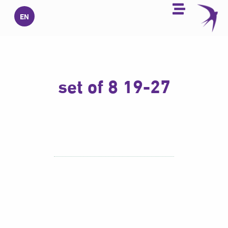
خطي
EN
لى
لمحتوى
19-27 set of 8