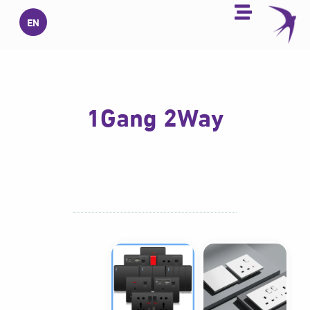
خطي
EN
لى
لمحتوى
1Gang 2Way