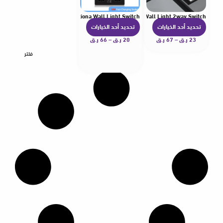
r Plug,UK Electrical Internationa Wall Light Switch
 Smart Type-C Wall Outlet,220V Electrical Universal Wall Light 2way Switch
تحديد أحد الخيارات
تحديد أحد الخيارات
ه
ه
23
ر.ق
–
67
ر.ق
ن
20
ر.ق
–
66
ر.ق
ن
ا
ا
فلتر
ك
ك
ا
ا
ل
ل
ع
ع
د
د
ي
ي
د
د
م
م
ن
ن
ا
ا
ل
ل
أ
أ
ش
ش
ك
ك