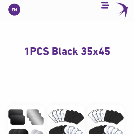
خطي
EN
لى
لمحتوى
1PCS Black 35x45