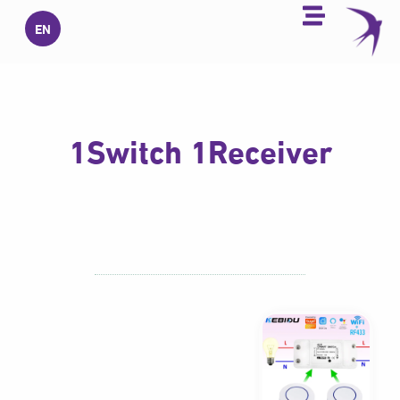
خطي
EN
لى
لمحتوى
1Switch 1Receiver