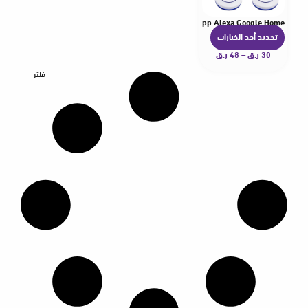
 Remote Control Timer Switch Compatible Smart Life App Alexa Google Home
تحديد أحد الخيارات
ه
30
ر.ق
–
48
ر.ق
ن
ا
فلتر
ك
ا
ل
ع
د
ي
د
م
ن
ا
ل
أ
ش
ك