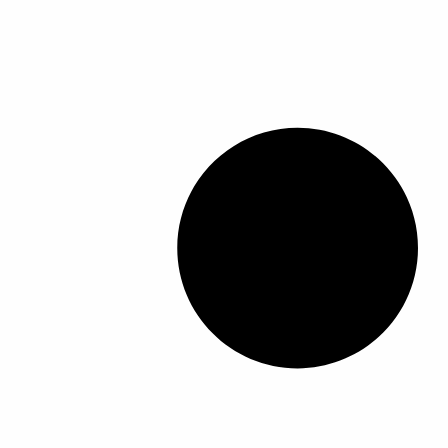
ا
ل
م
خ
ت
ل
ف
ة
ل
ه
ذ
ا
ا
ل
م
ن
ت