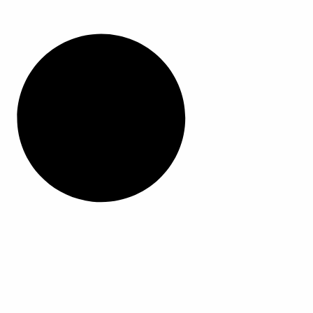
ج
.
ي
م
ك
ن
ا
خ
ت
ي
ا
ر
ا
ل
خ
ي
ا