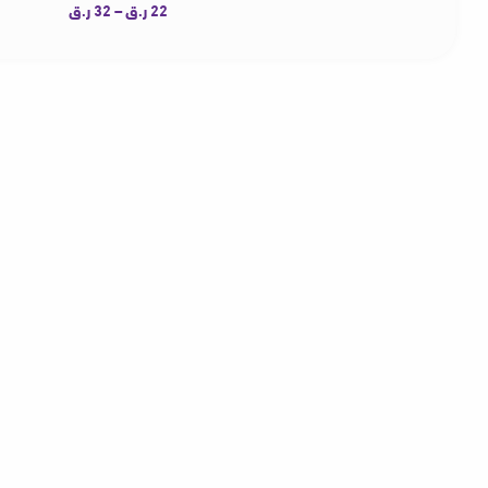
22
ر.ق
–
32
ر.ق
ا
ك
ا
ل
ع
د
ي
د
م
ن
ا
ل
أ
ش
ك
ا
ل