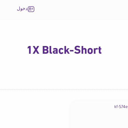
دخول
1X Black-Short
 Kickstand Universal 360 Degree Rotatable Cellphone Holder Stands Foldable Desk