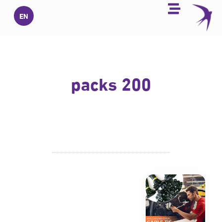
خطي
EN
لى
لمحتوى
200 packs