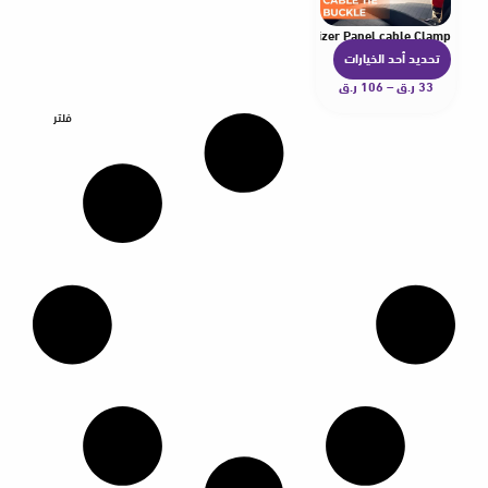
tton Design Zip Tie Tool Fastener Car Body Cable Organizer Panel cable Clamp
تحديد أحد الخيارات
ه
33
ر.ق
–
106
ر.ق
ن
ا
فلتر
ك
ا
ل
ع
د
ي
د
م
ن
ا
ل
أ
ش
ك