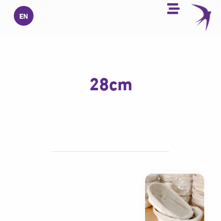
خطي
EN
لى
لمحتوى
28cm