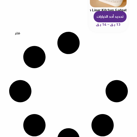
 Bread Proofing Bowl Liner Bread Proofing Basket Cloth Liner Kitchen Gadget
تحديد أحد الخيارات
ه
13
ر.ق
–
14
ر.ق
ن
ا
فلتر
ك
ا
ل
ع
د
ي
د
م
ن
ا
ل
أ
ش
ك