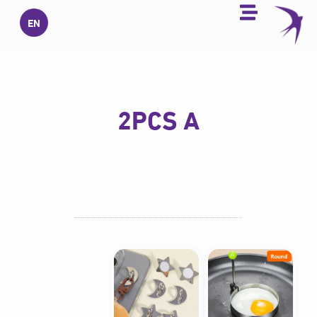
خطي
EN
لى
لمحتوى
2PCS A