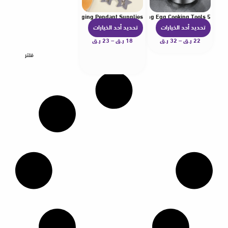
r Grip Loop Stand for DIY Hanging Pendant Supplies
5 Style Stainless Steel Fried Egg Pancake Shaper Kitchen Accessories Gadget Rings Omelette Mold Mould Frying Egg Cooking Tools
تحديد أحد الخيارات
تحديد أحد الخيارات
ه
ه
22
ر.ق
–
32
ر.ق
ن
18
ر.ق
–
23
ر.ق
ن
ا
ا
فلتر
ك
ك
ا
ا
ل
ل
ع
ع
د
د
ي
ي
د
د
م
م
ن
ن
ا
ا
ل
ل
أ
أ
ش
ش
ك
ك