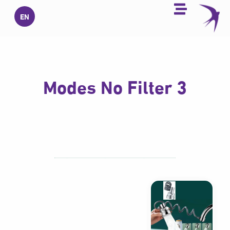
خطي
EN
لى
لمحتوى
3 Modes No Filter