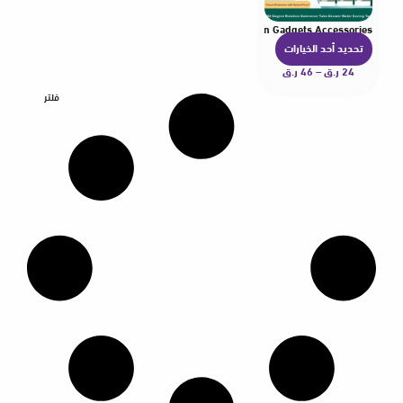
tension Tube Shower Water Saving Tap Universal Kitchen Gadgets Accessories
تحديد أحد الخيارات
ه
24
ر.ق
–
46
ر.ق
ن
ا
فلتر
ك
ا
ل
ع
د
ي
د
م
ن
ا
ل
أ
ش
ك