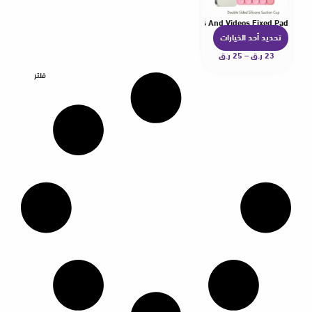
etachable Stand Silicone Rubber Sucker Pad For Selfies And Videos Fixed Pad
تحديد أحد الخيارات
ه
23
ر.ق
–
25
ر.ق
ن
ا
فلتر
ك
ا
ل
ع
د
ي
د
م
ن
ا
ل
أ
ش
ك