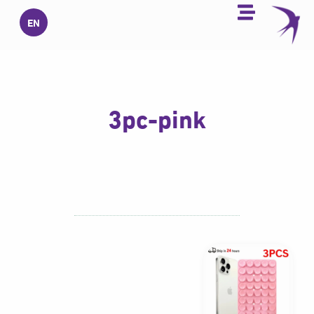
خطي
EN
لى
لمحتوى
3pc-pink