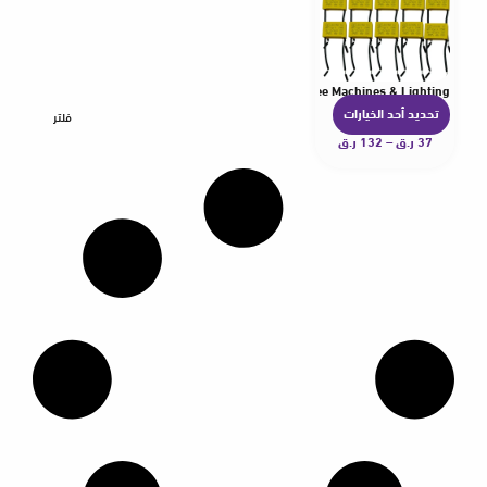
for Neutral-Line-Free Smart Switches, Home Fans, Coffee Machines & Lighting
تحديد أحد الخيارات
ه
فلتر
37
ر.ق
–
132
ر.ق
ن
ا
ك
ا
ل
ع
د
ي
د
م
ن
ا
ل
أ