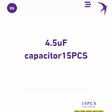
خطي
EN
لى
لمحتوى
4.5uF
capacitor15PCS