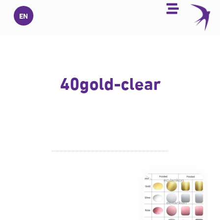
خطي
EN
لى
لمحتوى
40gold-clear