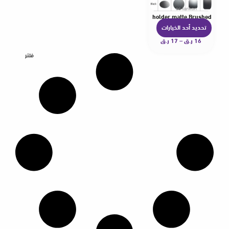
 for iphone zte Magnet Magnetic Car mobile Phone Stand holder matte Brushed
تحديد أحد الخيارات
ه
16
ر.ق
–
17
ر.ق
ن
ا
فلتر
ك
ا
ل
ع
د
ي
د
م
ن
ا
ل
أ
ش
ك