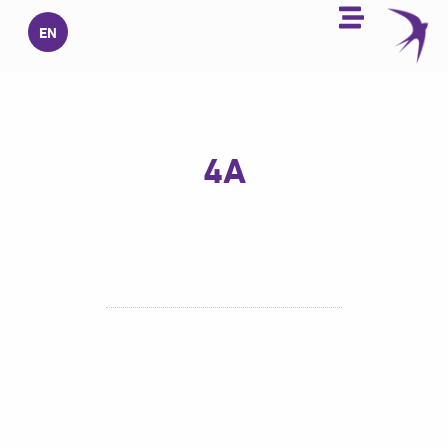
خطي
EN
لى
لمحتوى
4A