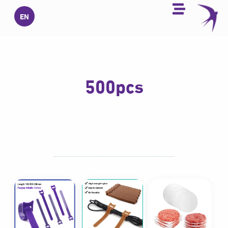
خطي
EN
لى
لمحتوى
500pcs