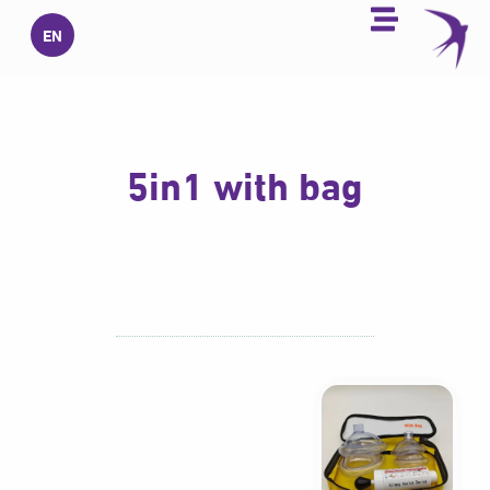
خطي
EN
لى
لمحتوى
5in1 with bag