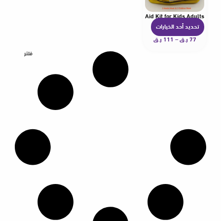
ency Life Saving Suction Vac Anti Choke Device First Aid Kit for Kids Adults
تحديد أحد الخيارات
ه
77
ر.ق
–
111
ر.ق
ن
ا
فلتر
ك
ا
ل
ع
د
ي
د
م
ن
ا
ل
أ
ش
ك