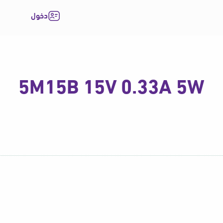
دخول
5M15B 15V 0.33A 5W