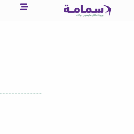
خطي
لى
لمحتوى