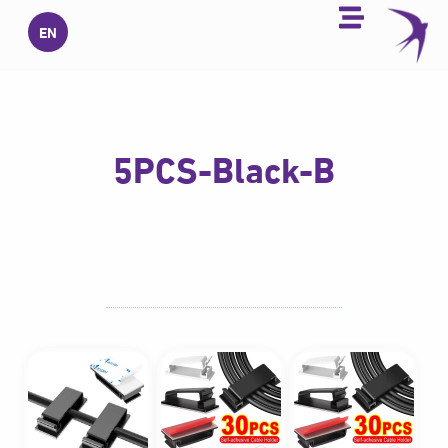
خطي
EN
لى
لمحتوى
5PCS-Black-B