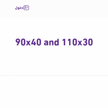
دخول
90x40 and 110x30