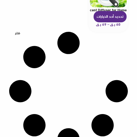
ic Fragrance Sprayer Water-Free Mist Rechargeable Scent Diffuser for Home
تحديد أحد الخيارات
ه
60
ر.ق
–
69
ر.ق
ن
ا
فلتر
ك
ا
ل
ع
د
ي
د
م
ن
ا
ل
أ
ش
ك