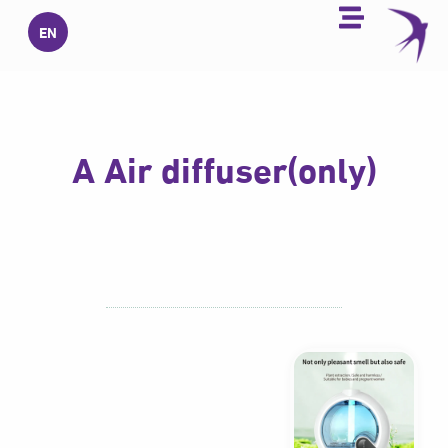
خطي
EN
لى
لمحتوى
A Air diffuser(only)