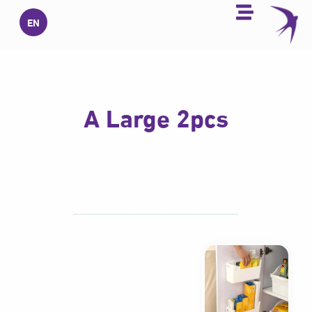
خطي
EN
لى
لمحتوى
A Large 2pcs