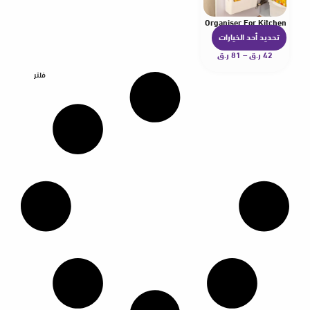
Shelf Shelves Spice Rack Dish Drying Rack Cabinet Door Organiser For Kitchen
تحديد أحد الخيارات
ه
42
ر.ق
–
81
ر.ق
ن
ا
فلتر
ك
ا
ل
ع
د
ي
د
م
ن
ا
ل
أ
ش
ك