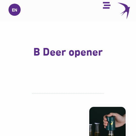
خطي
EN
لى
لمحتوى
B Deer opener