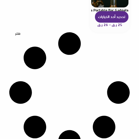
 Kitchen Stainless Steel Press Lid Beer Corkscrew Tools Portable Bar Gadgets
تحديد أحد الخيارات
ه
25
ر.ق
–
26
ر.ق
ن
ا
فلتر
ك
ا
ل
ع
د
ي
د
م
ن
ا
ل
أ
ش
ك