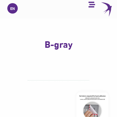
خطي
EN
لى
لمحتوى
B-gray