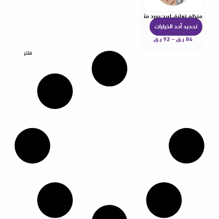
منظم تعليق لبيج بورد مثبت بالحائط
تحديد أحد الخيارات
ه
84
ر.ق
–
92
ر.ق
ن
ا
فلتر
ك
ا
ل
ع
د
ي
د
م
ن
ا
ل
أ
ش
ك