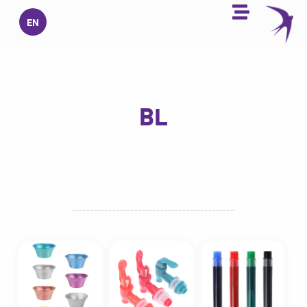
خطي
EN
لى
لمحتوى
BL