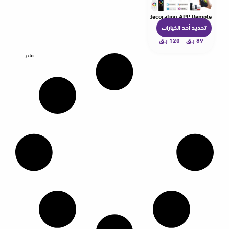
ll Alexa/Google Home Voice Control Music Sync bedroom decoration APP Remote
تحديد أحد الخيارات
ه
89
ر.ق
–
120
ر.ق
ن
ا
فلتر
ك
ا
ل
ع
د
ي
د
م
ن
ا
ل
أ
ش
ك