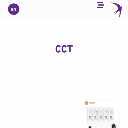
خطي
EN
لى
لمحتوى
CCT