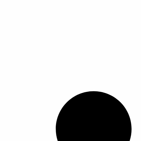
ل
أ
ش
ك
ا
ل
ا
ل
م
خ
ت
ل
ف
ة
ل
ه
ذ