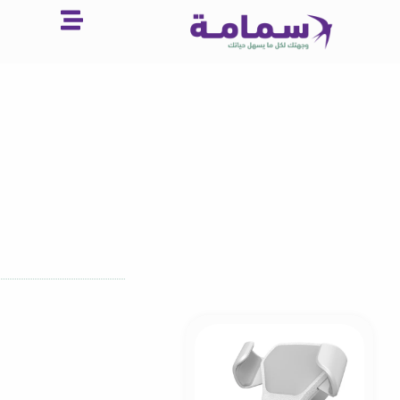
خطي
لى
لمحتوى