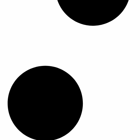
ا
ا
ل
م
ن
ت
ج
.
ي
م
ك
ن
ا
خ
ت
ي
ا