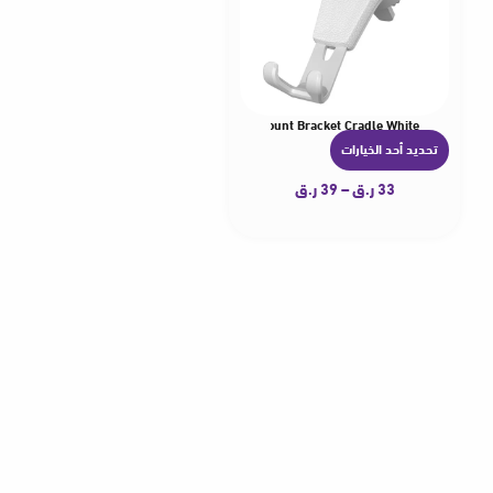
 Holder Stand Cellphone Adjustable Air Vent Mount Bracket Cradle White
تحديد أحد الخيارات
ه
ن
33
ر.ق
–
39
ر.ق
ا
ك
ا
ل
ع
د
ي
د
م
ن
ا