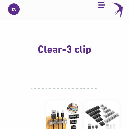
خطي
EN
لى
لمحتوى
Clear-3 clip