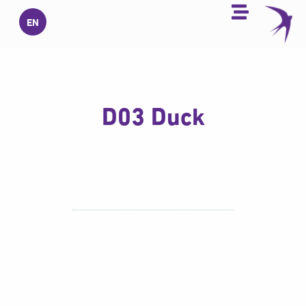
خطي
EN
لى
لمحتوى
D03 Duck