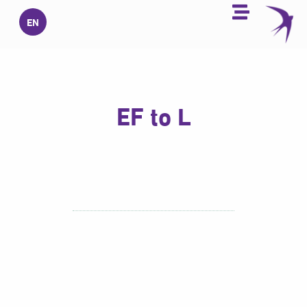
خطي
EN
لى
لمحتوى
EF to L