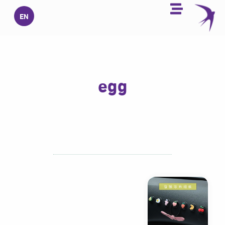
خطي
EN
لى
لمحتوى
egg