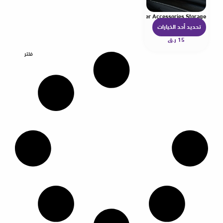
 Creative Multifunctional Adhesive Hanger Auto Organizer Accessories Storage
تحديد أحد الخيارات
ه
15
ر.ق
ن
ا
فلتر
ك
ا
ل
ع
د
ي
د
م
ن
ا
ل
أ
ش
ك