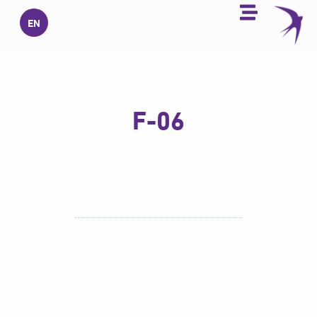
خطي
EN
لى
لمحتوى
F-06