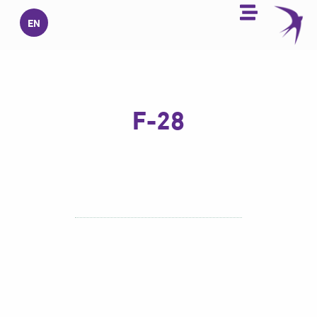
خطي
EN
لى
لمحتوى
F-28