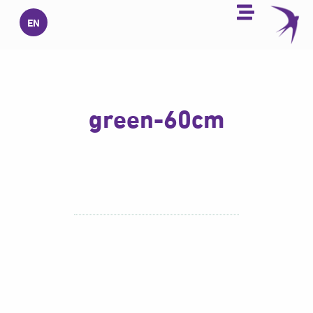
خطي
EN
لى
لمحتوى
green-60cm