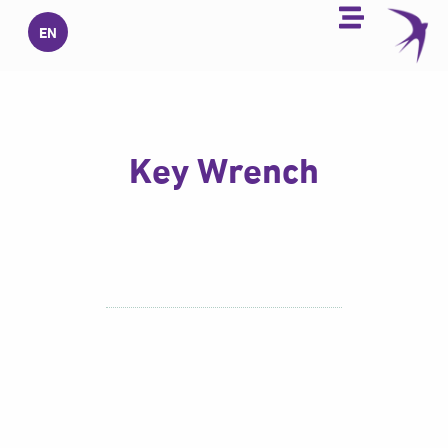
خطي
EN
لى
لمحتوى
Key Wrench