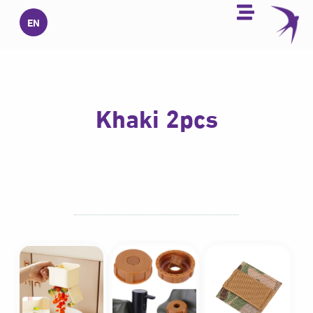
خطي
EN
لى
لمحتوى
Khaki 2pcs