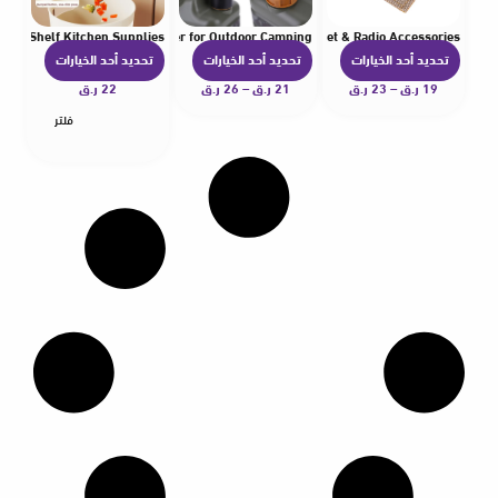
ucet Shelf Kitchen Supplies
apter Water Tank Adapter Cover for Outdoor Camping
nt Strap – Tactical Hook Loop Wire Organizer for Helmet & Radio Accessories
تحديد أحد الخيارات
تحديد أحد الخيارات
تحديد أحد الخيارات
ه
ه
ه
19
ر.ق
–
23
ر.ق
ن
21
ر.ق
–
26
ر.ق
ن
22
ر.ق
ن
ا
ا
ا
فلتر
ك
ك
ك
ا
ا
ا
ل
ل
ل
ع
ع
ع
د
د
د
ي
ي
ي
د
د
د
م
م
م
ن
ن
ن
ا
ا
ا
ل
ل
ل
أ
أ
أ
ش
ش
ش
ك
ك
ك