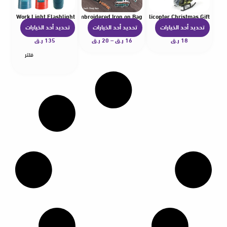
W LED Work Light Flashlight
Badge Patches for Clothing Embroidered Iron on Bag
ulation Model Ornaments Boy Toy Taxiing Simulation Helicopter Christmas Gift
تحديد أحد الخيارات
تحديد أحد الخيارات
تحديد أحد الخيارات
ه
ه
ه
18
ر.ق
ن
16
ر.ق
–
20
ر.ق
ن
135
ر.ق
ن
ا
ا
ا
فلتر
ك
ك
ك
ا
ا
ا
ل
ل
ل
ع
ع
ع
د
د
د
ي
ي
ي
د
د
د
م
م
م
ن
ن
ن
ا
ا
ا
ل
ل
ل
أ
أ
أ
ش
ش
ش
ك
ك
ك