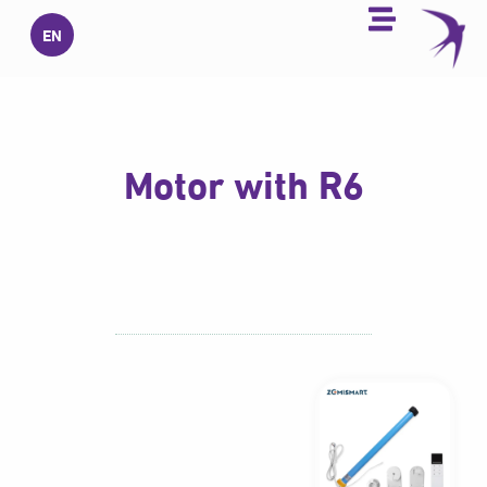
خطي
EN
لى
لمحتوى
Motor with R6