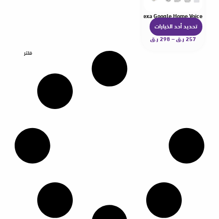
utomatic enginer for 37mm 38mm Tube Work with Tuya Alexa Google Home Voice
تحديد أحد الخيارات
ه
257
ر.ق
–
298
ر.ق
ن
ا
فلتر
ك
ا
ل
ع
د
ي
د
م
ن
ا
ل
أ
ش
ك