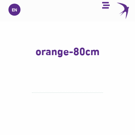
خطي
EN
لى
لمحتوى
orange-80cm