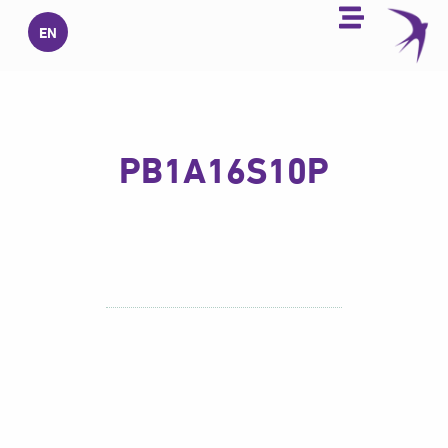
خطي
EN
لى
لمحتوى
PB1A16S10P