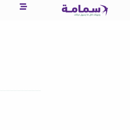
خطي
لى
لمحتوى